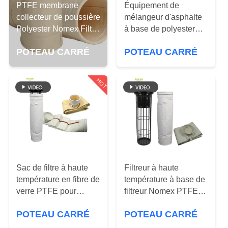
PTFE membrane
Équipement de
collecteur de poussière
CONTRÔLE
mélangeur d'asphalte
Polyester Nomex Filtre
à base de polyester
DE
sac pour la purification
PTFE
QUALITÉ
POTEAU CARRÉ
POTEAU CARRÉ
des gaz
HOT
CONTACTEZ-
NOUS
NOUVELLES
DEMANDEZ
Sac de filtre à haute
Filtreur à haute
température en fibre de
température à base de
UNE
verre PTFE pour
filtreur Nomex PTFE
CITATION
collecteur de
PPS P84
POTEAU CARRÉ
POTEAU CARRÉ
poussière