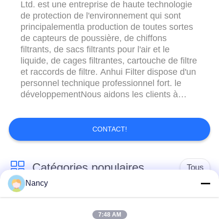
Ltd. est une entreprise de haute technologie
de protection de l'environnement qui sont
principalementla production de toutes sortes
de capteurs de poussière, de chiffons
filtrants, de sacs filtrants pour l'air et le
liquide, de cages filtrantes, cartouche de filtre
et raccords de filtre. Anhui Filter dispose d'un
personnel technique professionnel fort. le
développementNous aidons les clients à
résoudre certains problèmes. problème de
filtrage complexe pour s'assurer que les
clients atteignent le meilleur état de
CONTACT!
fonctionnement par années Il s'agit d...
Catégories populaires
Tous
Nancy
Sacs filtrants pour
Sac à filtres à
collecteur de
7:48 AM
l'aramide