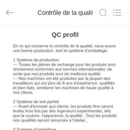
2026
Anhui
Filter
Contrôle de la qualité
Environmental
Technology
Co.,Ltd..
All
Rights
MAISON
Reserved.
QC profil
En ce qui concerne le contrôle de la qualité, nous avons
PRODUITS
une bonne production, test et système d'emballage:
1 Système de production
--- Toutes les pièces de rechange pour les produits sont
À
strictement conformes aux normes internationales, de
sorte que nos produits sont de meilleure qualité.
PROPOS
--- Nos machines ont été produites par la plupart des
travailleurs qui ont plus de 8 ans d'expérience, qualifiés
DE
et bien faits, améliorer les machines de haute qualité à
nos clients.
NOUS
2 Système de test parfait
--- Avant d'envoyer aux clients, les produits finis seront
testés trois fois par des ingénieurs expérimentés, tels
VISITE
que la couture, l'apparence, la qualité...Tous les produits
non qualifiés seront retournés à l'atelier..
D'USINE
3 Système d'emballage