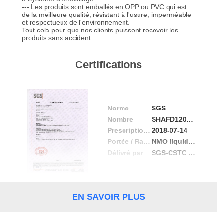
--- Les produits sont emballés en OPP ou PVC qui est
de la meilleure qualité, résistant à l'usure, imperméable
CONTRÔLE
et respectueux de l'environnement.
Tout cela pour que nos clients puissent recevoir les
DE
produits sans accident.
QUALITÉ
Certifications
CONTACTEZ-
NOUS
Norme
SGS
Nombre
SHAFD1203327101
NOUVELLES
Prescription Date
2018-07-14
Portée / Range
NMO liquid filter bag
Délivré par
SGS-CSTC Standards Technical Services(Shanghai) Co.,Ltd.
DEMANDEZ
UNE
CITATION
EN SAVOIR PLUS