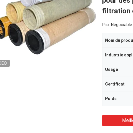
pour des
filtratio
Prix:
Négociable
Nom du produ
Industrie appl
DEO
Usage
Certificat
Poids
Meill