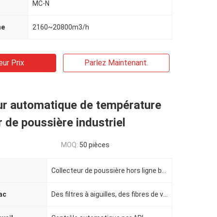
MC-N
me
2160~20800m3/h
eur Prix
Parlez Maintenant.
ur automatique de température
r de poussière industriel
MOQ:
50 pièces
Collecteur de poussière hors ligne basse pression
ac
Des filtres à aiguilles, des fibres de verre, du PTFE, du FMS.