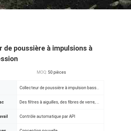
r de poussière à impulsions à
ession
MOQ:
50 pièces
Collecteur de poussière à impulsion basse pression à gaz de haut fourneau
ac
Des filtres à aiguilles, des fibres de verre, du PTFE, du FMS.
avail
Contrôle automatique par API
ues
Conception nouvelle