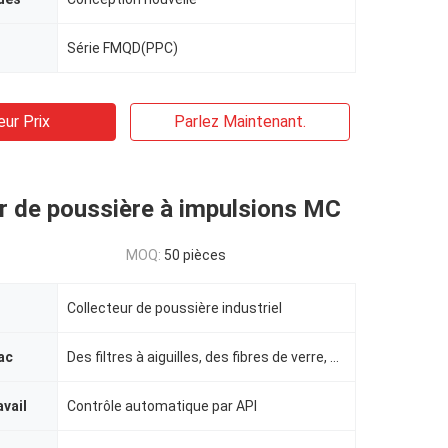
Série FMQD(PPC)
eur Prix
Parlez Maintenant.
r de poussière à impulsions MC
MOQ:
50 pièces
Collecteur de poussière industriel
ac
Des filtres à aiguilles, des fibres de verre, du PTFE, du FMS.
avail
Contrôle automatique par API