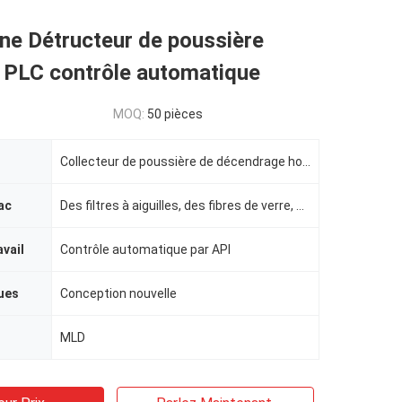
ne Détructeur de poussière
l PLC contrôle automatique
MOQ:
50 pièces
Collecteur de poussière de décendrage hors ligne LDM
ac
Des filtres à aiguilles, des fibres de verre, du PTFE, du FMS.
avail
Contrôle automatique par API
ues
Conception nouvelle
MLD