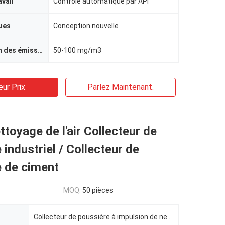
avail
Contrôle automatique par API
ues
Conception nouvelle
Concentration des émissions
50-100 mg/m3
eur Prix
Parlez Maintenant.
oyage de l'air Collecteur de
 industriel / Collecteur de
e de ciment
MOQ:
50 pièces
Collecteur de poussière à impulsion de nettoyage d'air FMQD