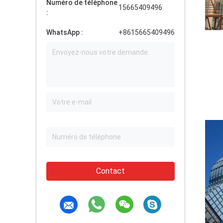
Numéro de téléphone
15665409496
:
WhatsApp :
+8615665409496
Contact