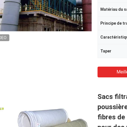
Matériau du s
Principe de tr
Caractéristiq
DEO
Taper
Meill
Sacs filt
poussière
fibres d