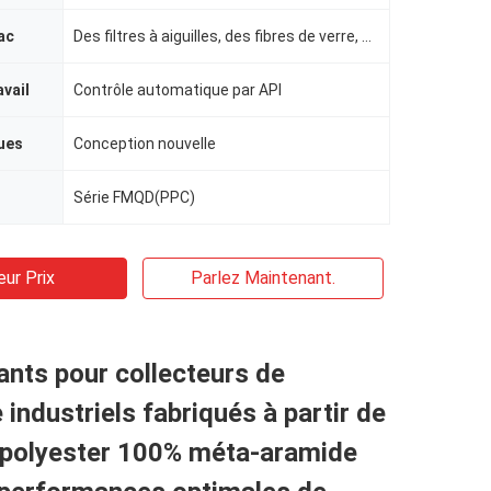
ac
Des filtres à aiguilles, des fibres de verre, du PTFE, du FMS.
avail
Contrôle automatique par API
ues
Conception nouvelle
Série FMQD(PPC)
eur Prix
Parlez Maintenant.
rants pour collecteurs de
 industriels fabriqués à partir de
e polyester 100% méta-aramide