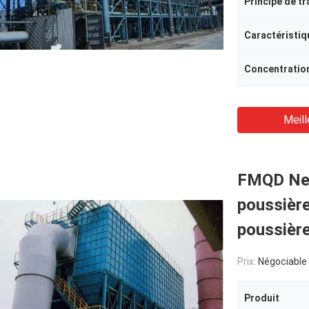
Principe de tr
Caractéristiq
Meill
FMQD Nett
poussière
poussièr
Prix:
Négociable
Produit