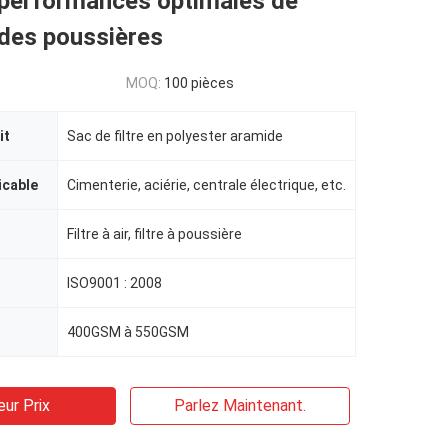
 performances optimales de
n des poussières
MOQ:
100 pièces
it
Sac de filtre en polyester aramide
icable
Cimenterie, aciérie, centrale électrique, etc.
Filtre à air, filtre à poussière
ISO9001 : 2008
400GSM à 550GSM
eur Prix
Parlez Maintenant.