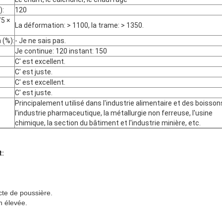
):
120
/5 ×
La déformation: > 1100, la trame: > 1350.
 (%):
- Je ne sais pas.
Je continue: 120 instant: 150
C' est excellent.
C' est juste.
C' est excellent.
C' est juste.
Principalement utilisé dans l'industrie alimentaire et des boisson
l'industrie pharmaceutique, la métallurgie non ferreuse, l'usine
chimique, la section du bâtiment et l'industrie minière, etc.
t:
ecte de poussière.
n élevée.