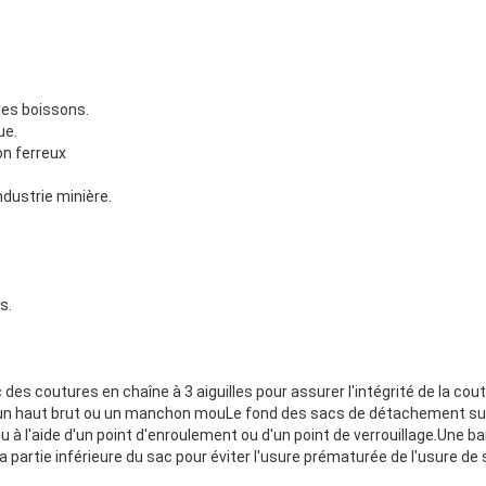
 des boissons.
ue.
on ferreux
ndustrie minière.
s.
es coutures en chaîne à 3 aiguilles pour assurer l'intégrité de la cout
un haut brut ou un manchon mouLe fond des sacs de détachement supé
u à l'aide d'un point d'enroulement ou d'un point de verrouillage.Une b
a partie inférieure du sac pour éviter l'usure prématurée de l'usure de 