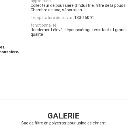
application:
Collecteur de poussière d'industrie, filtre de la poussiè
Chambre de sac, séparation Li
Température de travail:
130-150 ℃
fonctionnalité:
Rendement élevé, dépoussiérage résistant et grand a
qualité
,
des
,
 poussière
GALERIE
Sac de filtre en polyester pour usine de ciment