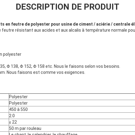
DESCRIPTION DE PRODUIT
ts en feutre de polyester pour usine de ciment / aciérie / centrale é
de feutre résistant aux acides et aux alcalis à température normale pour
en polyester
35, Φ 138, Φ 152, Φ 158 etc. Nous le faisons selon vos besoins.
. Nous faisons est comme vos exigences.
Polyester
Polyester
450 à 550
2.0
≤ 22
50 m par rouleau
Le chant, le calendrier, le chauffage