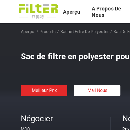
A Propos De
Aperçu
Nous
Aperçu
/
Produits
/
Sachet Filtre De Polyester
/
Sac De F
Sac de filtre en polyester po
Meilleur Prix
Mail Nous
Négocier
N
MOQ
Prix