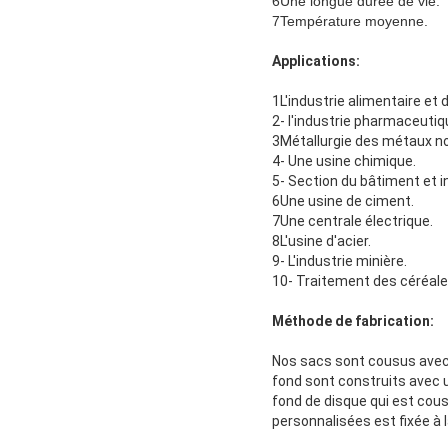
6Une longue durée de vie.
7Température moyenne.
Applications:
1L'industrie alimentaire et
2- l'industrie pharmaceutiq
3Métallurgie des métaux n
4- Une usine chimique.
5- Section du bâtiment et i
6Une usine de ciment.
7Une centrale électrique.
8L'usine d'acier.
9- L'industrie minière.
10- Traitement des céréale
Méthode de fabrication:
Nos sacs sont cousus avec d
fond sont construits avec 
fond de disque qui est cous
personnalisées est fixée à l