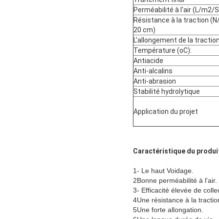
Perméabilité à l'air (L/m2/S
Résistance à la traction (N
20 cm)
L'allongement de la traction
Température (oC):
Antiacide
Anti-alcalins
Anti-abrasion
Stabilité hydrolytique
Application du projet
Caractéristique du produi
1- Le haut Voidage.
2Bonne perméabilité à l'air.
3- Efficacité élevée de coll
4Une résistance à la tractio
5Une forte allongation.