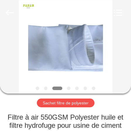
2026
Anhui
Filter
Environmental
Technology
Co.,Ltd..
All
Rights
MAISON
Reserved.
PRODUITS
À
PROPOS
DE
NOUS
Sachet filtre de polyester
VISITE
Filtre à air 550GSM Polyester huile et
D'USINE
filtre hydrofuge pour usine de ciment