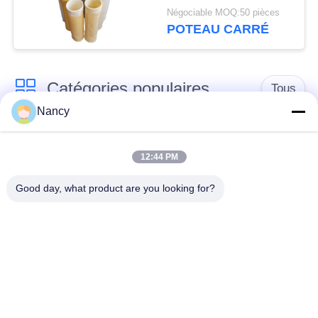
verre pour équipement
Négociable MOQ:50 pièces
de dépoussiéreur
POTEAU CARRÉ
Catégories populaires
Tous
Nancy
Sacs filtrants pour
Sac à filtres à
collecteur de
12:44 PM
l'aramide
poussière
Good day, what product are you looking for?
Sachet filtre de
sacs à filtre liquide
polyester
sacs à filtres en fibre
Sac filtrant en PTFE
de verre