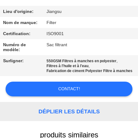
CONTRÔLE
Lieu d'origine:
Jiangsu
DE
Nom de marque:
Filter
QUALITÉ
Certification:
ISO9001
Numéro de
Sac filtrant
modèle:
CONTACTEZ-
NOUS
Surligner:
,
550GSM Filtres à manches en polyester
,
Filtres à l'huile et à l'eau
Fabrication de ciment Polyester Filtre à manches
NOUVELLES
CONTACT!
DEMANDEZ
UNE
DÉPLIER LES DÉTAILS
CITATION
produits similaires