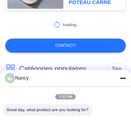
POTEAU CARRÉ
loading...
CONTACT!
Catégories populaires
Tous
Nancy
Sacs filtrants pour
Sac à filtres à
collecteur de
7:31 PM
l'aramide
poussière
Good day, what product are you looking for?
Sachet filtre de
sacs à filtre liquide
polyester