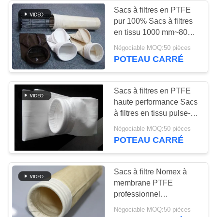
Sacs à filtres en PTFE
pur 100% Sacs à filtres
en tissu 1000 mm~8000
mm Longueur
Négociable MOQ:50 pièces
POTEAU CARRÉ
Sacs à filtres en PTFE
haute performance Sacs
à filtres en tissu pulse-jet
Taille personnalisée
Négociable MOQ:50 pièces
POTEAU CARRÉ
Sacs à filtre Nomex à
membrane PTFE
professionnel
450GSM~550GSM anti-
Négociable MOQ:50 pièces
abrasion