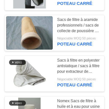
POTEAU CARRÉ
CONTRÔLE
DE
Sacs de filtre à aramide
QUALITÉ
professionnels / sacs de
collecte de poussière de
remplacement antiacide
Négociable MOQ:50 pièces
CONTACTEZ-
POTEAU CARRÉ
NOUS
Sacs à filtre en polyester
NOUVELLES
antistatique / sacs à filtre
pour extracteur de
poussière personnalisés
DEMANDEZ
Négociable MOQ:50 pièces
POTEAU CARRÉ
UNE
CITATION
Nomex Sacs de filtre à
huile et à eau pour usine