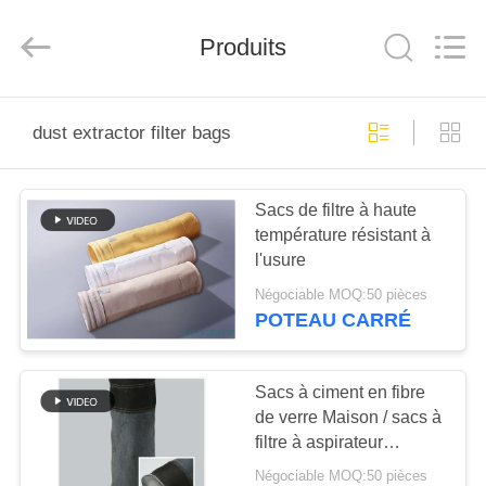
2026
Anhui
Filter
Produits
Environmental
Technology
Co.,Ltd..
All
Rights
MAISON
Reserved.
dust extractor filter bags
PRODUITS
Sacs de filtre à haute
température résistant à
À
l'usure
PROPOS
Négociable MOQ:50 pièces
DE
POTEAU CARRÉ
NOUS
Sacs à ciment en fibre
de verre Maison / sacs à
VISITE
filtre à aspirateur
D'USINE
Stabilité dimensionnelle
Négociable MOQ:50 pièces