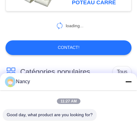
POTEAU CARRÉ
loading...
CONTACT!
Catégories populaires
Tous
Nancy
Sacs filtrants pour
Sac à filtres à
collecteur de
11:27 AM
l'aramide
poussière
Good day, what product are you looking for?
Sachet filtre de
sacs à filtre liquide
polyester