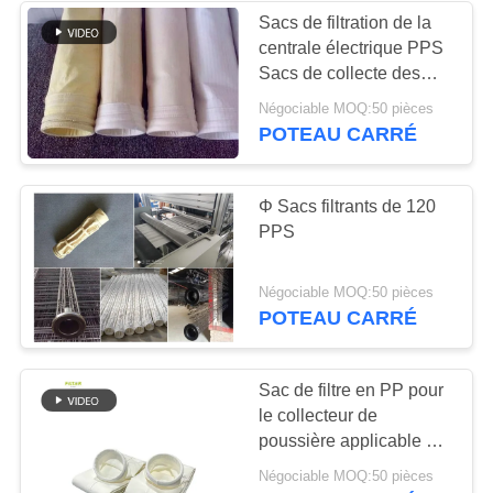
Sacs de filtration de la
centrale électrique PPS
Sacs de collecte des
poussières de la
Négociable MOQ:50 pièces
chaudière
POTEAU CARRÉ
Φ Sacs filtrants de 120
PPS
Négociable MOQ:50 pièces
POTEAU CARRÉ
Sac de filtre en PP pour
le collecteur de
poussière applicable à
la transformation du bois
Négociable MOQ:50 pièces
de ciment des mines