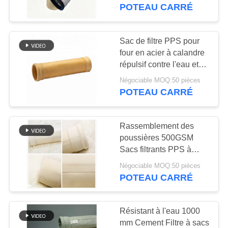
pour les cimenteries et
POTEAU CARRÉ
les chaudières au
CONTRÔLE
charbon
DE
Sac de filtre PPS pour
QUALITÉ
four en acier à calandre
répulsif contre l'eau et
l'huile
Négociable MOQ:50 pièces
CONTACTEZ-
POTEAU CARRÉ
NOUS
Rassemblement des
NOUVELLES
poussières 500GSM
Sacs filtrants PPS à
haute température
DEMANDEZ
Négociable MOQ:50 pièces
POTEAU CARRÉ
UNE
CITATION
Résistant à l'eau 1000
mm Cement Filtre à sacs