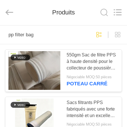
2026
Anhui
Filter
Produits
Environmental
Technology
Co.,Ltd..
All
Rights
MAISON
Reserved.
pp filter bag
PRODUITS
550gm Sac de filtre PPS
à haute densité pour le
À
collecteur de poussière
PROPOS
des centrales
Négociable MOQ:50 pièces
électriques industrielles
DE
POTEAU CARRÉ
NOUS
Sacs filtrants PPS
fabriqués avec une forte
VISITE
intensité et un excellent
D'USINE
traitement de finition
Négociable MOQ:50 pièces