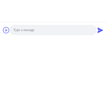
Photo
Video Call
Audio Call