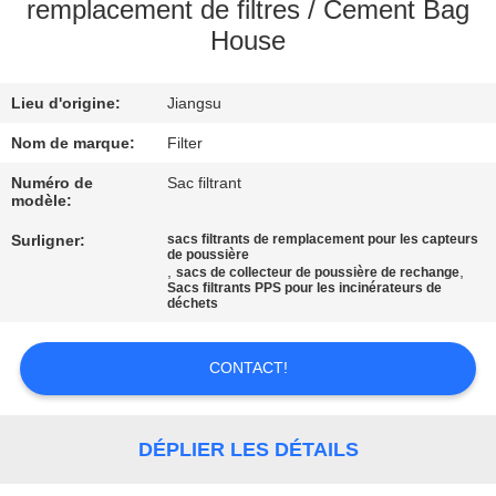
remplacement de filtres / Cement Bag
House
CONTRÔLE
DE
Lieu d'origine:
Jiangsu
QUALITÉ
Nom de marque:
Filter
CONTACTEZ-
Numéro de
Sac filtrant
modèle:
NOUS
Surligner:
sacs filtrants de remplacement pour les capteurs
de poussière
,
,
sacs de collecteur de poussière de rechange
NOUVELLES
Sacs filtrants PPS pour les incinérateurs de
déchets
DEMANDEZ
CONTACT!
UNE
CITATION
DÉPLIER LES DÉTAILS