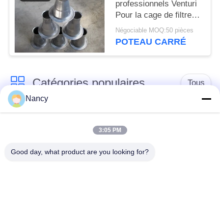
professionnels Venturi
Pour la cage de filtre
Taille personnalisée
Négociable MOQ:50 pièces
POTEAU CARRÉ
Catégories populaires
Tous
Nancy
Sacs filtrants pour
Sac à filtres à
collecteur de
3:05 PM
l'aramide
poussière
Good day, what product are you looking for?
Sachet filtre de
sacs à filtre liquide
polyester
sacs à filtres en fibre
Sac filtrant en PTFE
de verre