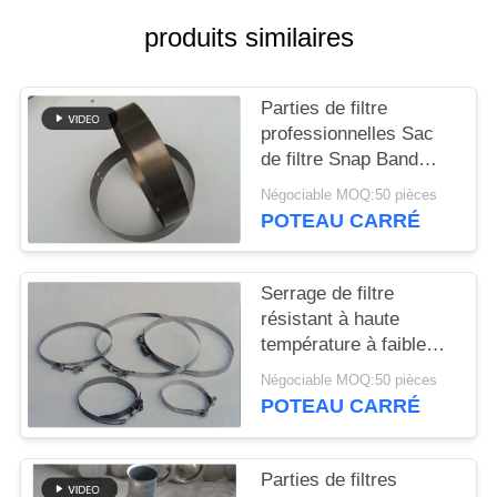
PLAN
produits similaires
DU
SITE
Parties de filtre
professionnelles Sac
POLITIQUE
de filtre Snap Band
DE
Matériau et taille
Négociable MOQ:50 pièces
différents
CONFIDENTIALITÉ
POTEAU CARRÉ
Serrage de filtre
résistant à haute
température à faible
ductilité longue durée
Négociable MOQ:50 pièces
de vie
POTEAU CARRÉ
Parties de filtres