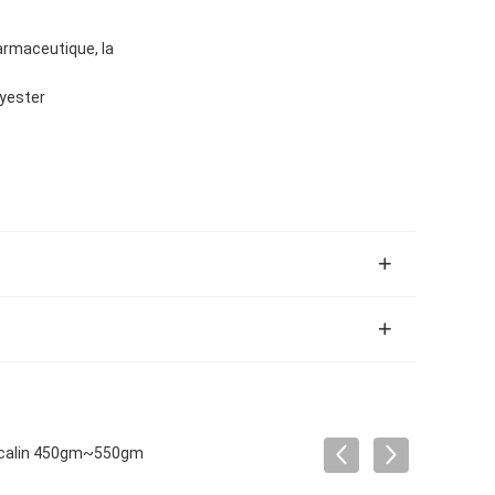
harmaceutique, la
lyester
i-alcalin 450gm~550gm