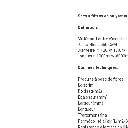
Sacs à filtres en polyester
Définition:
Matériau: Feutre d'aiguille 
Poids: 450 à 550 GSM
Diamètre: Φ 120, Φ 130, Φ 1
Longueur: 1000mm~8000mm
Données techniques:
Produits à base de fibres
Le scrim
Poids (g/m2)
Épaisseur (mm)
Largeur (mm)
Longueur
Traitement final
Perméabilité à l'air (L/m2/S
Résistance à la traction (N