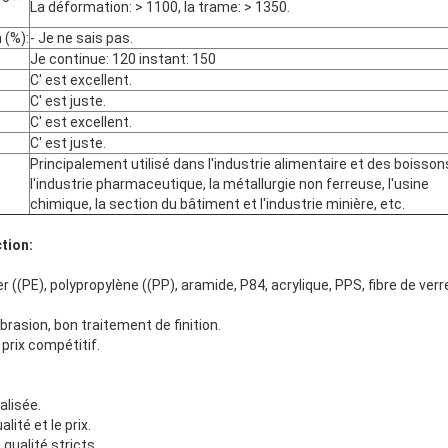
La déformation: > 1100, la trame: > 1350.
 (%):
- Je ne sais pas.
Je continue: 120 instant: 150
C' est excellent.
C' est juste.
C' est excellent.
C' est juste.
Principalement utilisé dans l'industrie alimentaire et des boisson
l'industrie pharmaceutique, la métallurgie non ferreuse, l'usine
chimique, la section du bâtiment et l'industrie minière, etc.
tion:
r ((PE), polypropylène ((PP), aramide, P84, acrylique, PPS, fibre de ver
brasion, bon traitement de finition.
prix compétitif.
alisée.
lité et le prix.
 qualité stricts.