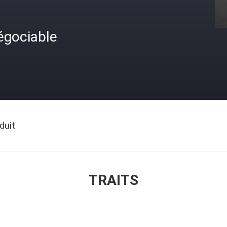
égociable
duit
TRAITS