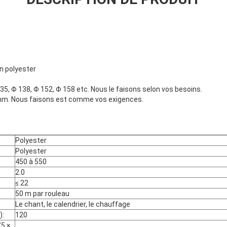
en polyester
35, Φ 138, Φ 152, Φ 158 etc. Nous le faisons selon vos besoins.
. Nous faisons est comme vos exigences.
Polyester
Polyester
450 à 550
2.0
≤ 22
50 m par rouleau
Le chant, le calendrier, le chauffage
):
120
/5 ×