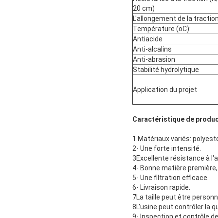
20 cm)
L'allongement de la traction
Température (oC):
Antiacide
Anti-alcalins
Anti-abrasion
Stabilité hydrolytique
Application du projet
Caractéristique de produc
1.Matériaux variés: polyeste
2- Une forte intensité.
3Excellente résistance à l'a
4- Bonne matière première, 
5- Une filtration efficace.
6- Livraison rapide.
7La taille peut être personn
8L'usine peut contrôler la qua
9- Inspection et contrôle de