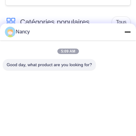
Catégories populaires
Tous
Nancy
Sacs filtrants pour
Sac à filtres à
collecteur de
5:09 AM
l'aramide
poussière
Good day, what product are you looking for?
Sachet filtre de
sacs à filtre liquide
polyester
sacs à filtres en fibre
Sac filtrant en PTFE
de verre
Sacs à filtres à
Sacs filtrants en
l'intérieur du sac
feutre