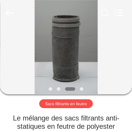
2026
Anhui
Filter
Environmental
Technology
Co.,Ltd..
All
Rights
MAISON
Reserved.
PRODUITS
À
PROPOS
DE
NOUS
Sacs filtrants en feutre
VISITE
Le mélange des sacs filtrants anti-
D'USINE
statiques en feutre de polyester