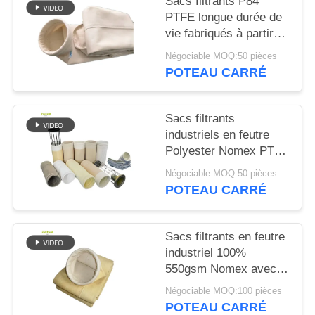
Sacs filtrants P84
PLAN
PTFE longue durée de
DU
vie fabriqués à partir
SITE
de tissu filtrant P84 de
Négociable MOQ:50 pièces
550 g/m² pour divers
POTEAU CARRÉ
systèmes industriels
POLITIQUE
de dépoussiérage et de
filtration
DE
Sacs filtrants
industriels en feutre
CONFIDENTIALITÉ
Polyester Nomex PTFE
PPS P84 Fibre de
Négociable MOQ:50 pièces
verre pour la
POTEAU CARRÉ
dépoussiérage dans
les cimenteries, les
mines de charbon, les
Sacs filtrants en feutre
aciéries et les
industriel 100%
industries connexes
550gsm Nomex avec
membrane PTFE
Négociable MOQ:100 pièces
POTEAU CARRÉ