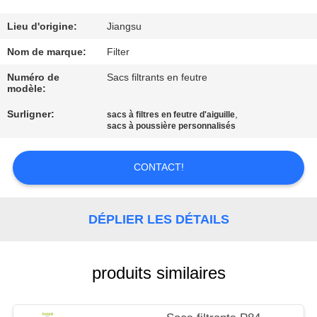
CONTRÔLE
Lieu d'origine:
Jiangsu
DE
Nom de marque:
Filter
QUALITÉ
Numéro de
Sacs filtrants en feutre
modèle:
Surligner:
,
CONTACTEZ-
sacs à filtres en feutre d'aiguille
sacs à poussière personnalisés
NOUS
CONTACT!
NOUVELLES
DÉPLIER LES DÉTAILS
DEMANDEZ
UNE
produits similaires
CITATION