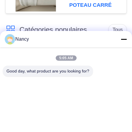
POTEAU CARRÉ
Catégories populaires
Tous
Nancy
Sacs filtrants pour
Sac à filtres à
collecteur de
5:05 AM
l'aramide
poussière
Good day, what product are you looking for?
Sachet filtre de
sacs à filtre liquide
polyester
sacs à filtres en fibre
Sac filtrant en PTFE
de verre
Sacs à filtres à
Sacs filtrants en