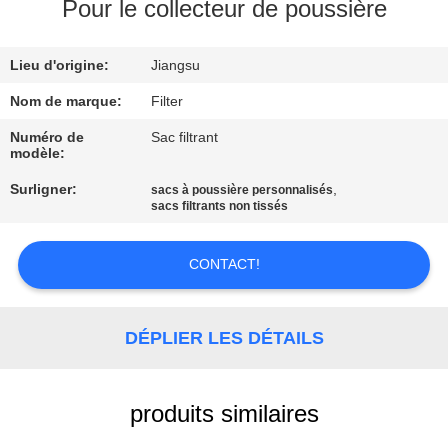
Pour le collecteur de poussière
CONTRÔLE
Lieu d'origine:
Jiangsu
DE
QUALITÉ
Nom de marque:
Filter
Numéro de
Sac filtrant
modèle:
CONTACTEZ-
Surligner:
,
sacs à poussière personnalisés
NOUS
sacs filtrants non tissés
NOUVELLES
CONTACT!
DEMANDEZ
DÉPLIER LES DÉTAILS
UNE
CITATION
produits similaires