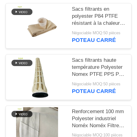
PLAN
Sacs filtrants en
DU
polyester P84 PTFE
SITE
résistant à la chaleur
pour usines d'asphalte
Négociable MOQ:50 pièces
POTEAU CARRÉ
POLITIQUE
DE
Sacs filtrants haute
CONFIDENTIALITÉ
température Polyester
Nomex PTFE PPS P84
Fibre de verre Feutre
Négociable MOQ:50 pièces
industriel pour
POTEAU CARRÉ
dépoussiérage Ciment
Charbon Mine Acier
Renforcement 100 mm
Polyester industriel
Noméx Noméx Filtre
sac
Négociable MOQ:100 pièces