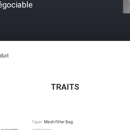
égociable
duit
TRAITS
Taper:
Mesh Filter Bag
s suivants:
application: