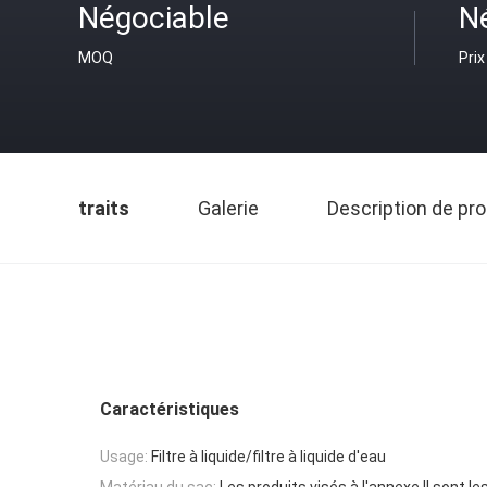
Négociable
N
MOQ
Prix
traits
Galerie
Description de pro
Caractéristiques
Usage:
Filtre à liquide/filtre à liquide d'eau
Matériau du sac:
Les produits visés à l'annexe II sont le