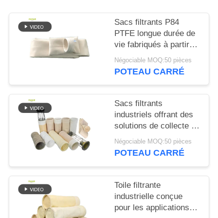
PLAN
DU
Sacs filtrants P84
PTFE longue durée de
SITE
vie fabriqués à partir
de tissu filtrant P84 de
Négociable MOQ:50 pièces
POLITIQUE
550 g/m² pour divers
POTEAU CARRÉ
systèmes industriels
DE
de dépoussiérage et de
CONFIDENTIALITÉ
filtration
Sacs filtrants
industriels offrant des
solutions de collecte de
poussière pour les
Négociable MOQ:50 pièces
usines sidérurgiques
POTEAU CARRÉ
des mines de ciment et
de charbon avec
diverses options de
Toile filtrante
fibres
industrielle conçue
pour les applications