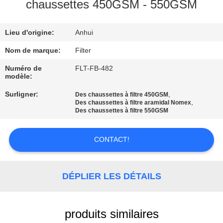
chaussettes 450GSM - 550GSM
CONTRÔLE
Lieu d'origine:
Anhui
DE
QUALITÉ
Nom de marque:
Filter
Numéro de
FLT-FB-482
modèle:
CONTACTEZ-
Surligner:
,
Des chaussettes à filtre 450GSM
NOUS
,
Des chaussettes à filtre aramidal Nomex
Des chaussettes à filtre 550GSM
NOUVELLES
CONTACT!
DEMANDEZ
DÉPLIER LES DÉTAILS
UNE
CITATION
produits similaires