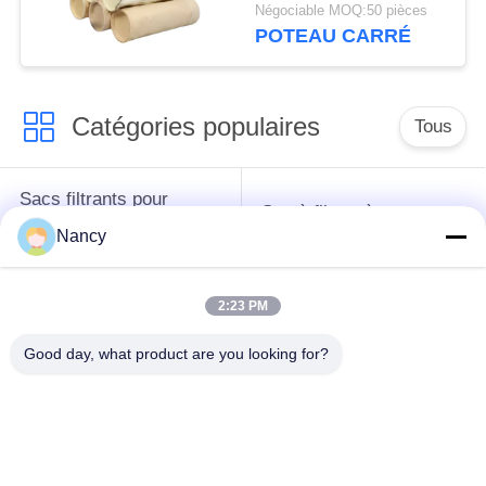
de filtration industrielle
Négociable MOQ:50 pièces
à usage intensif,
POTEAU CARRÉ
notamment dans les
industries de l'asphalte,
du ciment et minières
Catégories populaires
Tous
Sacs filtrants pour
Sac à filtres à
collecteur de
l'aramide
Nancy
poussière
2:23 PM
Sachet filtre de
sacs à filtre liquide
polyester
Good day, what product are you looking for?
sacs à filtres en fibre
Sac filtrant en PTFE
de verre