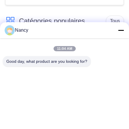
déchets et les
chaudières à charbon
Catégories populaires
Tous
Nancy
Sacs filtrants pour
Sac à filtres à
collecteur de
11:04 AM
l'aramide
poussière
Good day, what product are you looking for?
Sachet filtre de
sacs à filtre liquide
polyester
sacs à filtres en fibre
Sac filtrant en PTFE
de verre
Sacs à filtres à
Sacs filtrants en
l'intérieur du sac
feutre