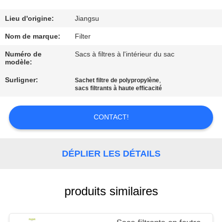
CONTRÔLE
Lieu d'origine:
Jiangsu
DE
Nom de marque:
Filter
QUALITÉ
Numéro de
Sacs à filtres à l'intérieur du sac
modèle:
Surligner:
,
CONTACTEZ-
Sachet filtre de polypropylène
sacs filtrants à haute efficacité
NOUS
CONTACT!
NOUVELLES
DÉPLIER LES DÉTAILS
DEMANDEZ
UNE
produits similaires
CITATION