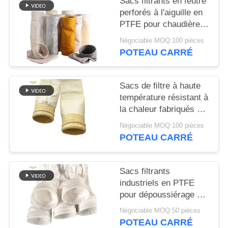
Sacs filtrants en feutre
PLAN
perforés à l'aiguille en
DU
PTFE pour chaudières
SITE
industrielles
Négociable MOQ:100 pièces
POTEAU CARRÉ
POLITIQUE
DE
Sacs de filtre à haute
température résistant à
CONFIDENTIALITÉ
la chaleur fabriqués à
partir de fibres de verre
Négociable MOQ:100 pièces
à 100% pour les
POTEAU CARRÉ
collecteurs de
poussière des usines
d'asphalte
Sacs filtrants
industriels en PTFE
pour dépoussiérage à
haute température
Négociable MOQ:50 pièces
dans l'incinération des
POTEAU CARRÉ