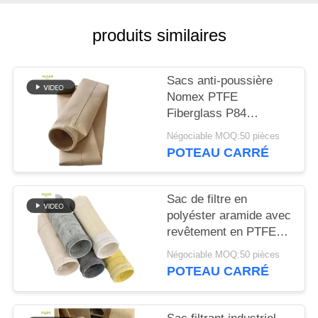
PLAN
DU
produits similaires
SITE
Sacs anti-poussière
POLITIQUE
Nomex PTFE
Fiberglass P84
DE
résistants à la chaleur
Négociable MOQ:50 pièces
CONFIDENTIALITÉ
pour chaudières
POTEAU CARRÉ
industrielles
Sac de filtre en
polyéster aramide avec
revêtement en PTFE
pour les applications
Négociable MOQ:50 pièces
de combustion
POTEAU CARRÉ
industrielle