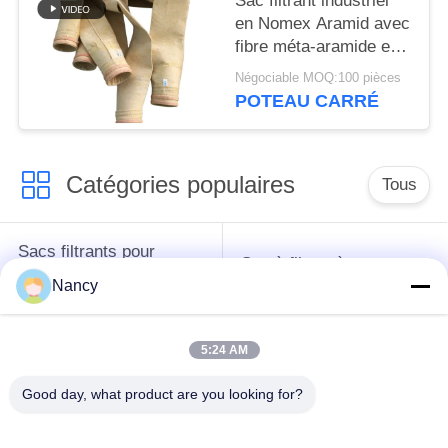
Sac filtrant industriel
en Nomex Aramid avec
fibre méta-aramide et
traitement de brûlage
Négociable MOQ:100 pièces
pour une performance
POTEAU CARRÉ
améliorée du
dépoussiéreur
Catégories populaires
Tous
Sacs filtrants pour
Sac à filtres à
collecteur de
l'aramide
Nancy
poussière
5:24 AM
Sachet filtre de
sacs à filtre liquide
polyester
Good day, what product are you looking for?
sacs à filtres en fibre