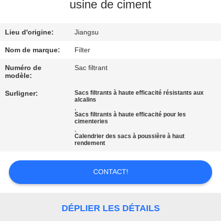
usine de ciment
CONTRÔLE
Lieu d'origine:
Jiangsu
DE
QUALITÉ
Nom de marque:
Filter
Numéro de
Sac filtrant
modèle:
CONTACTEZ-
Surligner:
Sacs filtrants à haute efficacité résistants aux
NOUS
alcalins
,
Sacs filtrants à haute efficacité pour les
cimenteries
NOUVELLES
,
Calendrier des sacs à poussière à haut
rendement
DEMANDEZ
CONTACT!
UNE
CITATION
DÉPLIER LES DÉTAILS