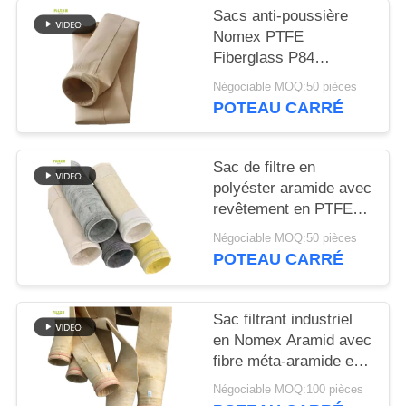
PLAN
Sacs anti-poussière
DU
Nomex PTFE
Fiberglass P84
SITE
résistants à la chaleur
Négociable MOQ:50 pièces
pour chaudières
POTEAU CARRÉ
POLITIQUE
industrielles
DE
Sac de filtre en
CONFIDENTIALITÉ
polyéster aramide avec
revêtement en PTFE
pour les applications
Négociable MOQ:50 pièces
de combustion
POTEAU CARRÉ
industrielle
Sac filtrant industriel
en Nomex Aramid avec
fibre méta-aramide et
traitement de brûlage
Négociable MOQ:100 pièces
pour une performance