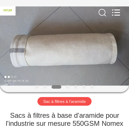
2026
Anhui
Filter
Environmental
Technology
Co.,Ltd..
All
Rights
MAISON
Reserved.
PRODUITS
À
PROPOS
DE
NOUS
Sac à filtres à l'aramide
VISITE
Sacs à filtres à base d'aramide pour
D'USINE
l'industrie sur mesure 550GSM Nomex