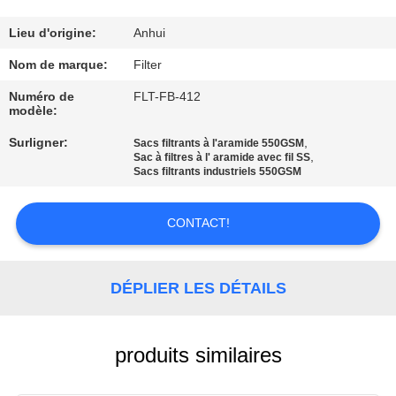
CONTRÔLE
Lieu d'origine:
Anhui
DE
Nom de marque:
Filter
QUALITÉ
Numéro de
FLT-FB-412
modèle:
Surligner:
,
CONTACTEZ-
Sacs filtrants à l'aramide 550GSM
,
Sac à filtres à l' aramide avec fil SS
NOUS
Sacs filtrants industriels 550GSM
CONTACT!
NOUVELLES
DEMANDEZ
DÉPLIER LES DÉTAILS
UNE
CITATION
produits similaires