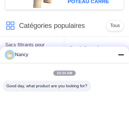
POTEAU CARRÉ
améliorée du
dépoussiéreur
Catégories populaires
Tous
Sacs filtrants pour
Sac à filtres à
collecteur de
l'aramide
Nancy
poussière
10:34 AM
Sachet filtre de
sacs à filtre liquide
polyester
Good day, what product are you looking for?
sacs à filtres en fibre
Sac filtrant en PTFE
de verre
Sacs à filtres à
Sacs filtrants en