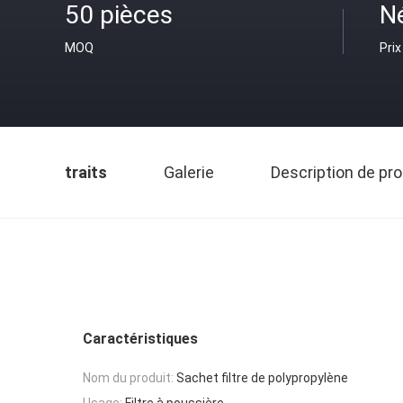
50 pièces
N
MOQ
Prix
traits
Galerie
Description de pro
Caractéristiques
Nom du produit:
Sachet filtre de polypropylène
Usage:
Filtre à poussière