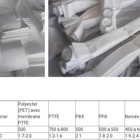
Polyester
(PET) avec
ster
membrane
PTFE
P84
PPA
Noméx
PTFE
500
750 à 800
500
500 à 550
450 à 
0
1.7-2.0
1.2-1.6
2.1
1.8-2.0
1.9-2.4