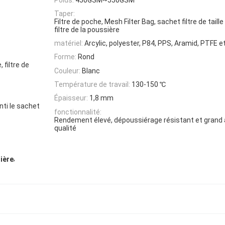
Taper:
Filtre de poche, Mesh Filter Bag, sachet filtre de taille
filtre de la poussière
matériel:
Arcylic, polyester, P84, PPS, Aramid, PTFE e
Forme:
Rond
 filtre de
Couleur:
Blanc
Température de travail:
130-150 ℃
Épaisseur:
1,8 mm
nti le sachet
fonctionnalité:
Rendement élevé, dépoussiérage résistant et grand a
qualité
,
sière