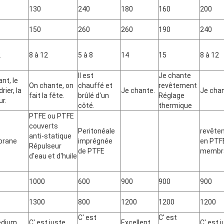
130
240
180
160
200
150
260
260
190
240
2
8 à 12
5 à 8
14
15
8 à 12
Il est
Je chante
nt, le
On chante, on
chauffé et
revêtement
rier, la
Je chante.
Je chan
fait la fête.
brûlé d'un
Réglage
ur.
côté.
thermique
PTFE ou PTFE
couverts
Peritonéale
revête
anti-statique
rane
imprégnée
en PTF
Répulseur
de PTFE
membr
d'eau et d'huile
1000
600
900
900
900
1300
800
1200
1200
1200
C' est
C' est
édium
C' est juste.
Excellent
C' est j