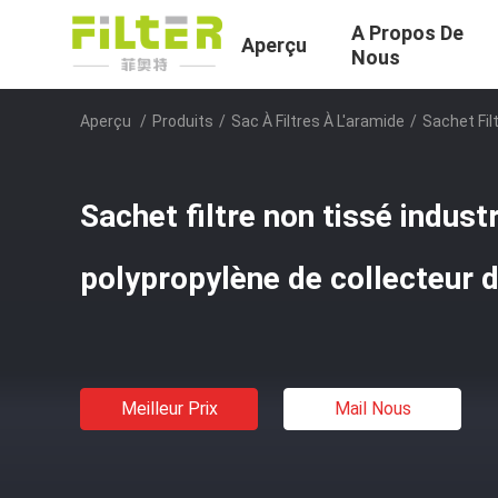
A Propos De
Aperçu
Nous
Aperçu
/
Produits
/
Sac À Filtres À L'aramide
/
Sachet Fil
Sachet filtre non tissé indus
polypropylène de collecteur 
Meilleur Prix
Mail Nous