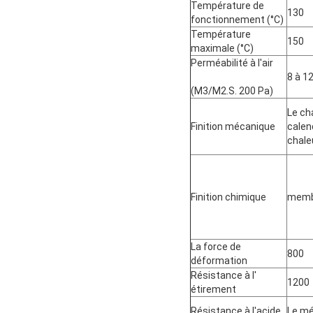
Température de
130
fonctionnement (°C)
Température
150
maximale (°C)
Perméabilité à l'air
8 à 1
(M3/M2.S. 200 Pa)
Le cha
Finition mécanique
calend
chale
Finition chimique
memb
La force de
800
déformation
Résistance à l'
1200
étirement
Résistance à l'acide
Le m