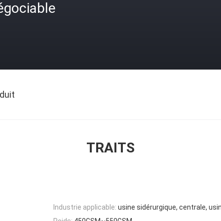
égociable
duit
TRAITS
Industrie applicable:
usine sidérurgique, centrale, usi
Poids:
450GSM~550GSM