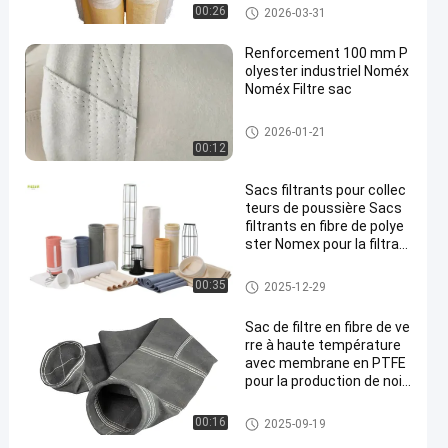
Sachet filtre de polyester
00:26
2026-03-31
Renforcement 100 mm P
olyester industriel Noméx
Noméx Filtre sac
sacs filtrants à haute tempéra
2026-01-21
ture
00:12
Sacs filtrants pour collec
teurs de poussière Sacs
filtrants en fibre de polye
ster Nomex pour la filtrati
on des poussières des us
ines d'asphalte avec une
Sachet filtre de polyester
00:35
2025-12-29
résistance à la traction e
t à la chaleur élevées
Sac de filtre en fibre de ve
rre à haute température
avec membrane en PTFE
pour la production de noir
de carbone
sacs à filtres en fibre de verre
00:16
2025-09-19