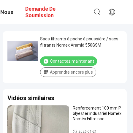
Demande De
 Nous
Soumission
Sacs filtrants à poche à poussière / sacs
filtrants Nomex Aramid 550GSM
Contactez maintenant
Apprendre encore plus
Vidéos similaires
Renforcement 100 mm P
olyester industriel Noméx
Noméx Filtre sac
sacs filtrants à haute tempéra
2026-01-21