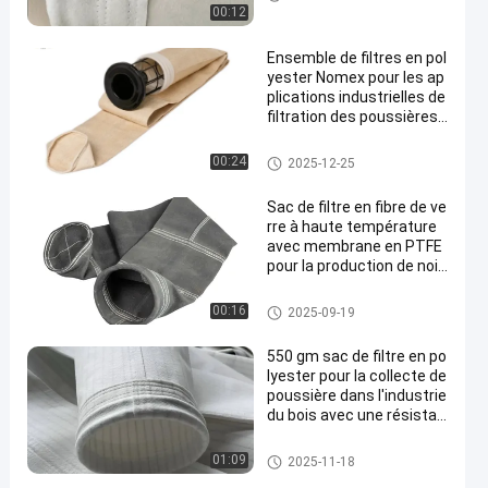
ture
00:12
Ensemble de filtres en pol
yester Nomex pour les ap
plications industrielles de
filtration des poussières
offrant une perméabilité
à l'air supérieure et une ré
Sacs filtrants pour collecteur d
00:24
2025-12-25
sistance aux températur
e poussière
es élevées
Sac de filtre en fibre de ve
rre à haute température
avec membrane en PTFE
pour la production de noir
de carbone
sacs à filtres en fibre de verre
00:16
2025-09-19
550 gm sac de filtre en po
lyester pour la collecte de
poussière dans l'industrie
du bois avec une résistan
ce à haute température
Sachet filtre de polyester
01:09
2025-11-18