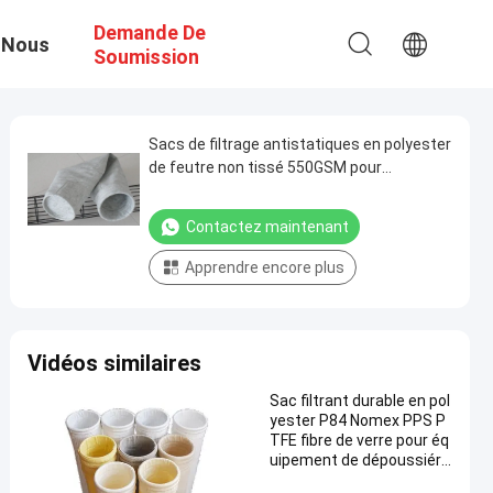
Demande De
 Nous
Soumission
Sacs de filtrage antistatiques en polyester
de feutre non tissé 550GSM pour
équipement de filtrage
Contactez maintenant
Apprendre encore plus
Vidéos similaires
Sac filtrant durable en pol
yester P84 Nomex PPS P
TFE fibre de verre pour éq
uipement de dépoussiére
ur