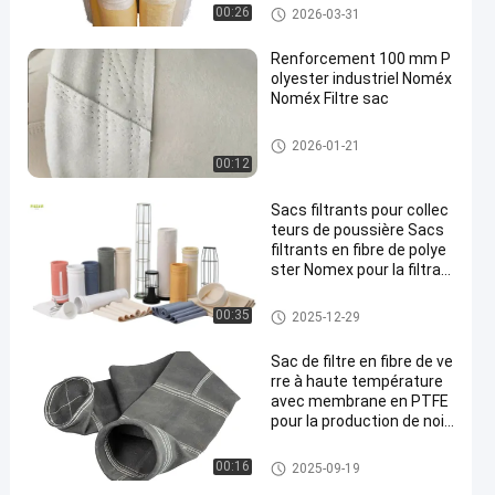
Sachet filtre de polyester
00:26
2026-03-31
Renforcement 100 mm P
olyester industriel Noméx
Noméx Filtre sac
sacs filtrants à haute tempéra
2026-01-21
ture
00:12
Sacs filtrants pour collec
teurs de poussière Sacs
filtrants en fibre de polye
ster Nomex pour la filtrati
on des poussières des us
ines d'asphalte avec une
Sachet filtre de polyester
00:35
2025-12-29
résistance à la traction e
t à la chaleur élevées
Sac de filtre en fibre de ve
rre à haute température
avec membrane en PTFE
pour la production de noir
de carbone
sacs à filtres en fibre de verre
00:16
2025-09-19