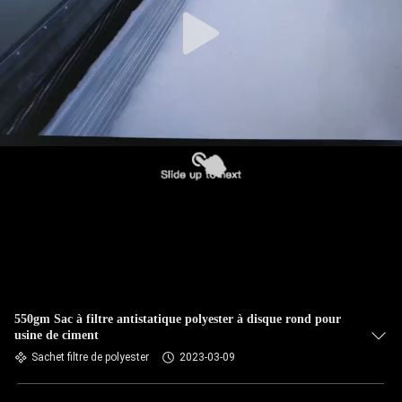
CONTRÔLE
DE
QUALITÉ
CONTACTEZ-
NOUS
NOUVELLES
DEMANDEZ
UNE
550gm Sac à filtre antistatique polyester à disque rond pour
usine de ciment
CITATION
Sachet filtre de polyester
2023-03-09