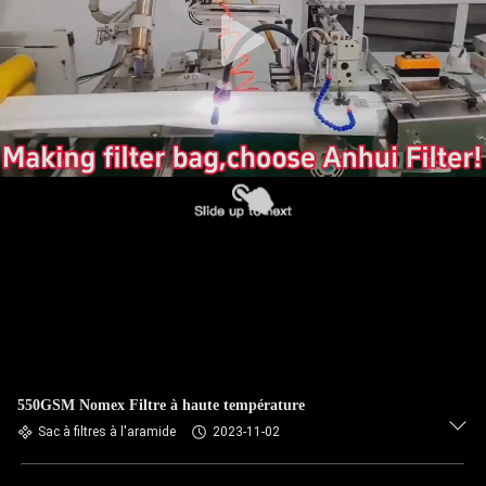
CONTRÔLE
DE
QUALITÉ
CONTACTEZ-
NOUS
NOUVELLES
DEMANDEZ
UNE
550GSM Nomex Filtre à haute température
CITATION
Sac à filtres à l'aramide
2023-11-02