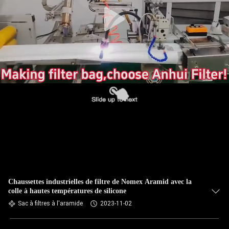
CONTRÔLE
DE
QUALITÉ
CONTACTEZ-
NOUS
NOUVELLES
DEMANDEZ
UNE
Chaussettes industrielles de filtre de Nomex Aramid avec la
colle à hautes températures de silicone
CITATION
Sac à filtres à l'aramide
2023-11-02