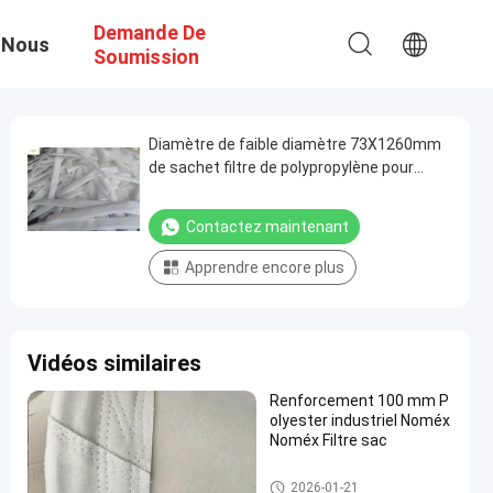
Demande De
 Nous
Soumission
Diamètre de faible diamètre 73X1260mm
de sachet filtre de polypropylène pour
l'équipement de filtre à manches
Contactez maintenant
Apprendre encore plus
Vidéos similaires
Renforcement 100 mm P
olyester industriel Noméx
Noméx Filtre sac
sacs filtrants à haute tempéra
2026-01-21