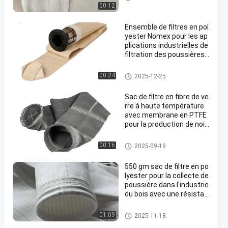
ture
00:12
Ensemble de filtres en pol
yester Nomex pour les ap
plications industrielles de
filtration des poussières
offrant une perméabilité
à l'air supérieure et une ré
Sacs filtrants pour collecteur d
00:24
2025-12-25
sistance aux températur
e poussière
es élevées
Sac de filtre en fibre de ve
rre à haute température
avec membrane en PTFE
pour la production de noir
de carbone
sacs à filtres en fibre de verre
00:16
2025-09-19
550 gm sac de filtre en po
lyester pour la collecte de
poussière dans l'industrie
du bois avec une résistan
ce à haute température
Sachet filtre de polyester
01:09
2025-11-18