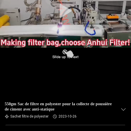
CONTRÔLE
DE
QUALITÉ
CONTACTEZ-
NOUS
NOUVELLES
DEMANDEZ
UNE
550gm Sac de filtre en polyester pour la collecte de poussière
de ciment avec anti-statique
CITATION
Sachet filtre de polyester
2023-10-26