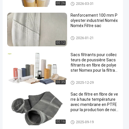
Sachet filtre de polyester
00:26
2026-03-31
Renforcement 100 mm P
olyester industriel Noméx
Noméx Filtre sac
sacs filtrants à haute tempéra
2026-01-21
ture
00:12
Sacs filtrants pour collec
teurs de poussière Sacs
filtrants en fibre de polye
ster Nomex pour la filtrati
on des poussières des us
ines d'asphalte avec une
Sachet filtre de polyester
00:35
2025-12-29
résistance à la traction e
t à la chaleur élevées
Sac de filtre en fibre de ve
rre à haute température
avec membrane en PTFE
pour la production de noir
de carbone
sacs à filtres en fibre de verre
00:16
2025-09-19