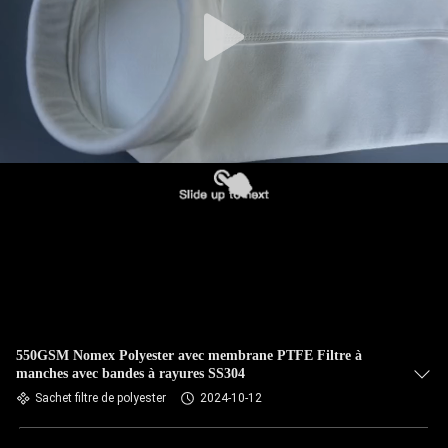
CONTRÔLE
DE
QUALITÉ
CONTACTEZ-
NOUS
NOUVELLES
DEMANDEZ
UNE
550GSM Nomex Polyester avec membrane PTFE Filtre à
manches avec bandes à rayures SS304
CITATION
Sachet filtre de polyester
2024-10-12