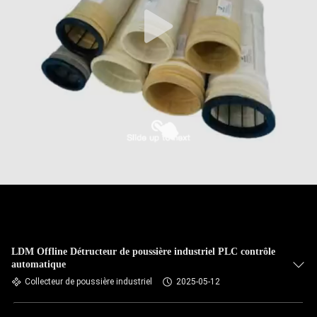
CONTRÔLE
DE
QUALITÉ
CONTACTEZ-
NOUS
NOUVELLES
DEMANDEZ
UNE
LDM Offline Détructeur de poussière industriel PLC contrôle
automatique
CITATION
Collecteur de poussière industriel
2025-05-12