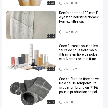
Sachet filtre de polyester
00:26
2026-03-31
Renforcement 100 mm P
olyester industriel Noméx
Noméx Filtre sac
sacs filtrants à haute tempéra
2026-01-21
ture
00:12
Sacs filtrants pour collec
teurs de poussière Sacs
filtrants en fibre de polye
ster Nomex pour la filtrati
on des poussières des us
ines d'asphalte avec une
Sachet filtre de polyester
00:35
2025-12-29
résistance à la traction e
t à la chaleur élevées
Sac de filtre en fibre de ve
rre à haute température
avec membrane en PTFE
pour la production de noir
de carbone
sacs à filtres en fibre de verre
00:16
2025-09-19