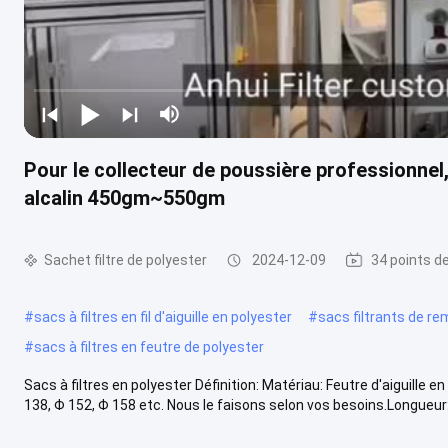
Pour le collecteur de poussière professionnel, 
alcalin 450gm~550gm
Sachet filtre de polyester
2024-12-09
34 points d
#
sacs à filtres en fil d'aiguille en polyester
#
sacs filtrants de r
#
sacs à filtres en feutre de polyester
Sacs à filtres en polyester Définition: Matériau: Feutre d'aiguille
138, Φ 152, Φ 158 etc. Nous le faisons selon vos besoins.Longueur: 