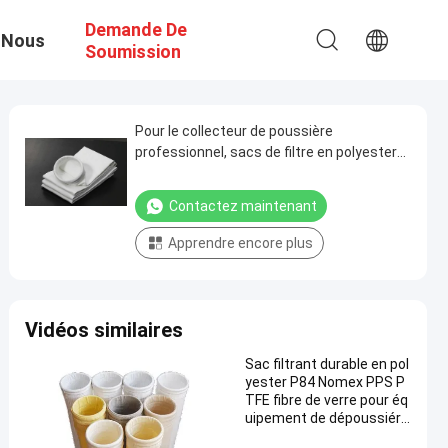
Demande De
 Nous
Soumission
Pour le collecteur de poussière
professionnel, sacs de filtre en polyester
anti-acide anti-alcalin 450gm~550gm
Contactez maintenant
Apprendre encore plus
Vidéos similaires
Sac filtrant durable en pol
yester P84 Nomex PPS P
TFE fibre de verre pour éq
uipement de dépoussiére
ur