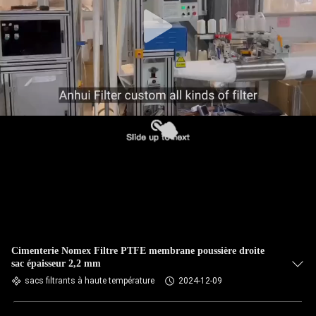
CONTRÔLE
DE
QUALITÉ
CONTACTEZ-
NOUS
NOUVELLES
DEMANDEZ
UNE
Cimenterie Nomex Filtre PTFE membrane poussière droite
sac épaisseur 2,2 mm
CITATION
sacs filtrants à haute température
2024-12-09