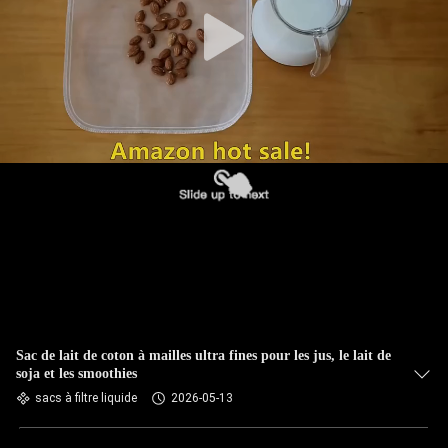
CONTRÔLE
DE
QUALITÉ
CONTACTEZ-
NOUS
NOUVELLES
DEMANDEZ
UNE
Sac de lait de coton à mailles ultra fines pour les jus, le lait de
soja et les smoothies
CITATION
sacs à filtre liquide
2026-05-13