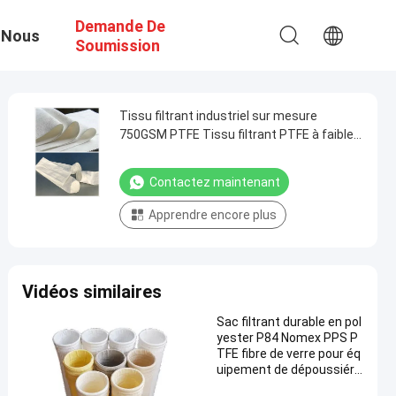
Demande De
 Nous
Soumission
Tissu filtrant industriel sur mesure
750GSM PTFE Tissu filtrant PTFE à faible
taux de rétrécissement
Contactez maintenant
Apprendre encore plus
Vidéos similaires
Sac filtrant durable en pol
yester P84 Nomex PPS P
TFE fibre de verre pour éq
uipement de dépoussiére
ur