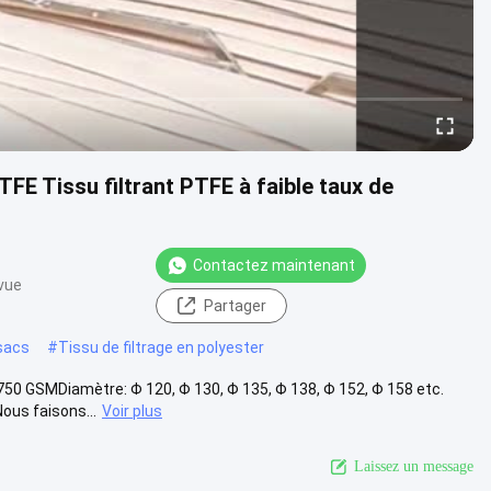
FE Tissu filtrant PTFE à faible taux de
Contactez maintenant
 vue
Partager
 sacs
#
Tissu de filtrage en polyester
 750 GSMDiamètre: Φ 120, Φ 130, Φ 135, Φ 138, Φ 152, Φ 158 etc.
us faisons...
Voir plus
Laissez un message