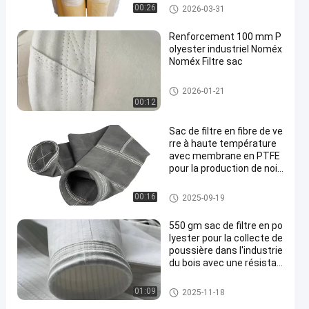
Sachet filtre de polyester
00:26
2026-03-31
Renforcement 100 mm P
olyester industriel Noméx
Noméx Filtre sac
sacs filtrants à haute tempéra
2026-01-21
ture
00:12
Sac de filtre en fibre de ve
rre à haute température
avec membrane en PTFE
pour la production de noir
de carbone
sacs à filtres en fibre de verre
00:16
2025-09-19
550 gm sac de filtre en po
lyester pour la collecte de
poussière dans l'industrie
du bois avec une résistan
ce à haute température
Sachet filtre de polyester
01:09
2025-11-18