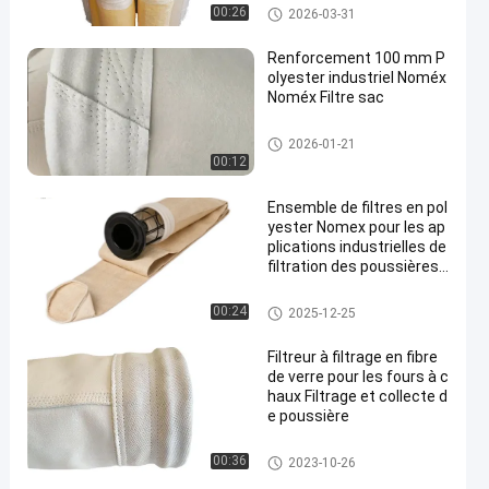
Sachet filtre de polyester
00:26
2026-03-31
Renforcement 100 mm P
olyester industriel Noméx
Noméx Filtre sac
sacs filtrants à haute tempéra
2026-01-21
ture
00:12
Ensemble de filtres en pol
yester Nomex pour les ap
plications industrielles de
filtration des poussières
offrant une perméabilité
à l'air supérieure et une ré
Sacs filtrants pour collecteur d
00:24
2025-12-25
sistance aux températur
e poussière
es élevées
Filtreur à filtrage en fibre
de verre pour les fours à c
haux Filtrage et collecte d
e poussière
sacs à filtres en fibre de verre
00:36
2023-10-26