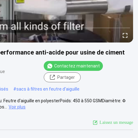
 performance anti-acide pour usine de ciment
Contactez maintenant
vue
Partager
isés
#
sacs à filtres en feutre d'aiguille
u: Feutre d'aiguille en polyesterPoids: 450 à 550 GSMDiamètre: Φ
s...
Voir plus
Laissez un message