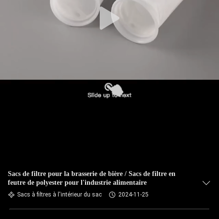
CONTRÔLE
DE
QUALITÉ
CONTACTEZ-
NOUS
NOUVELLES
DEMANDEZ
UNE
Sacs de filtre pour la brasserie de bière / Sacs de filtre en
feutre de polyester pour l'industrie alimentaire
CITATION
Sacs à filtres à l'intérieur du sac
2024-11-25