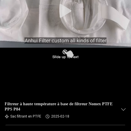
CONTRÔLE
DE
QUALITÉ
CONTACTEZ-
NOUS
NOUVELLES
DEMANDEZ
UNE
Filtreur à haute température à base de filtreur Nomex PTFE
PPS P84
CITATION
Sac filtrant en PTFE
2025-02-18