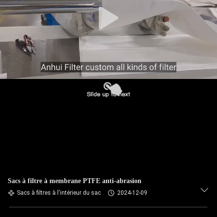
CONTRÔLE
DE
QUALITÉ
CONTACTEZ-
NOUS
NOUVELLES
DEMANDEZ
UNE
Sacs à filtre à membrane PTFE anti-abrasion
CITATION
Sacs à filtres à l'intérieur du sac
2024-12-09