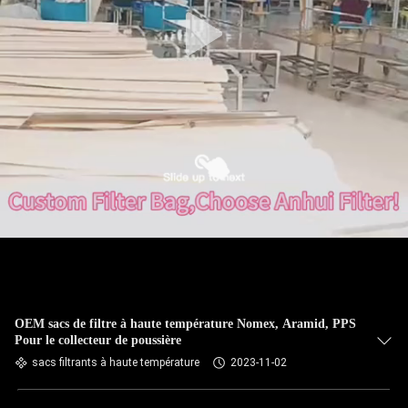
CONTRÔLE
DE
QUALITÉ
CONTACTEZ-
NOUS
NOUVELLES
DEMANDEZ
UNE
OEM sacs de filtre à haute température Nomex, Aramid, PPS
Pour le collecteur de poussière
CITATION
sacs filtrants à haute température
2023-11-02