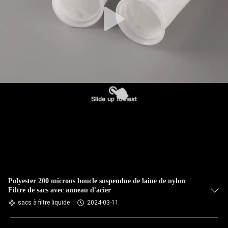
CONTRÔLE
DE
QUALITÉ
CONTACTEZ-
NOUS
NOUVELLES
DEMANDEZ
UNE
Polyester 200 microns boucle suspendue de laine de nylon
Filtre de sacs avec anneau d'acier
CITATION
sacs à filtre liquide
2024-03-11