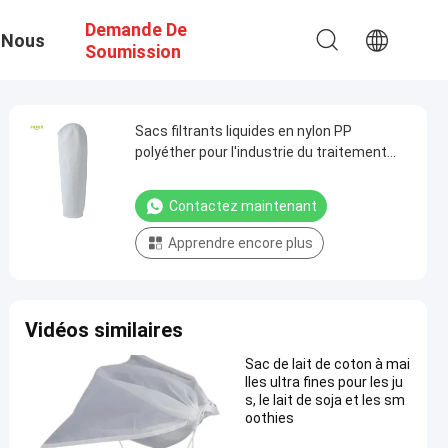
Demande De
 Nous
Soumission
Sacs filtrants liquides en nylon PP
polyéther pour l'industrie du traitement
des eaux usées
Contactez maintenant
Apprendre encore plus
Vidéos similaires
Sac de lait de coton à mai
lles ultra fines pour les ju
s, le lait de soja et les sm
oothies