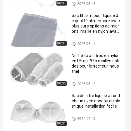
sacs à filtre liquide
00:31
2026-05-13
Sac filtrant pour liquide d
e qualité alimentaire avec
plusieurs options de micr
ons, maille en nylon lavabl
e et fermeture sécurisée
par cordon pour la filtratio
sacs à filtre liquide
00:31
2026-06-11
n et la séparation des liqu
ides.
No 1 Sac à filtres en nylon
en PE en PP à mailles soli
des pour le secteur indus
triel
sacs à filtre liquide
00:35
2026-05-12
Sac de filtre liquide à fond
chaud avec anneau en pla
stique Installation facile
sacs à filtre liquide
2024-12-19
00:31