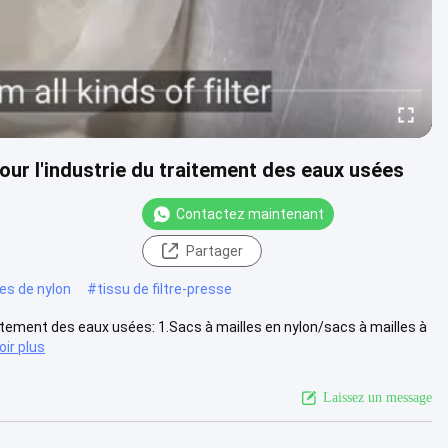
pour l'industrie du traitement des eaux usées
Contactez maintenant
Partager
les de nylon
#
tissu de filtre-presse
raitement des eaux usées: 1.Sacs à mailles en nylon/sacs à mailles à
oir plus
Laissez un message