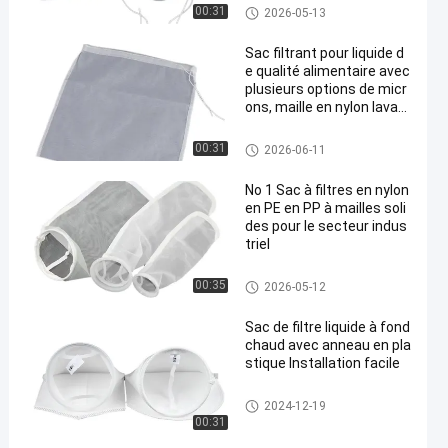
sacs à filtre liquide
00:31
2026-05-13
Sac filtrant pour liquide d
e qualité alimentaire avec
plusieurs options de micr
ons, maille en nylon lavabl
e et fermeture sécurisée
par cordon pour la filtratio
sacs à filtre liquide
00:31
2026-06-11
n et la séparation des liqu
ides.
No 1 Sac à filtres en nylon
en PE en PP à mailles soli
des pour le secteur indus
triel
sacs à filtre liquide
00:35
2026-05-12
Sac de filtre liquide à fond
chaud avec anneau en pla
stique Installation facile
sacs à filtre liquide
2024-12-19
00:31