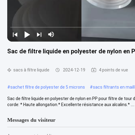
Sac de filtre liquide en polyester de nylon en 
sacs à filtre liquide
2024-12-19
4 points de vue
#
sachet filtre de polyester de 5 microns
#
sacs filtrants en mail
Sac de filtre liquide en polyester de nylon en PP pour filtre de tou
corde: * Haute allongation.* Excellente résistance aux alcalins.* ....
Messages du visiteur